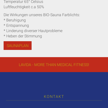
Temperatur 65° Celsius
Luftfeuchtigkeit c.a 50%
Die Wirkungen unseres BIO-Sauna Farblichts:
* Beruhigung
* Entspannung
* Linderung diverser Hautprobleme
* Heben der Stimmung
SAUNAPLAN
LAVIDA - MORE THAN MEDICAL FITNESS!
KONTAKT