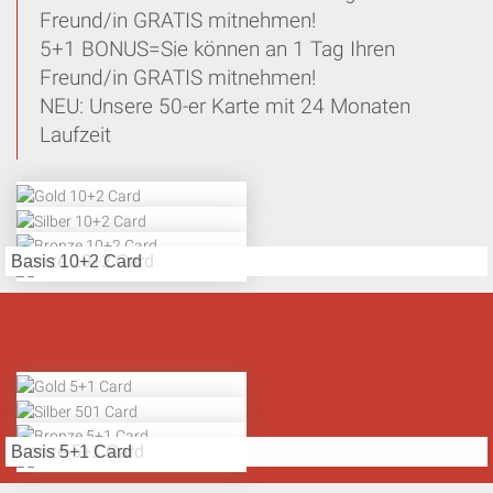
Freund/in GRATIS mitnehmen!
5+1 BONUS=Sie können an 1 Tag Ihren
Freund/in GRATIS mitnehmen!
NEU: Unsere 50-er Karte mit 24 Monaten
Laufzeit
Gold 10+2 Card
Silber 10+2 Card
Bronze 10+2 Card
Basis 10+2 Card
Gold 5+1 Card
Silber 501 Card
Bronze 5+1 Card
Basis 5+1 Card